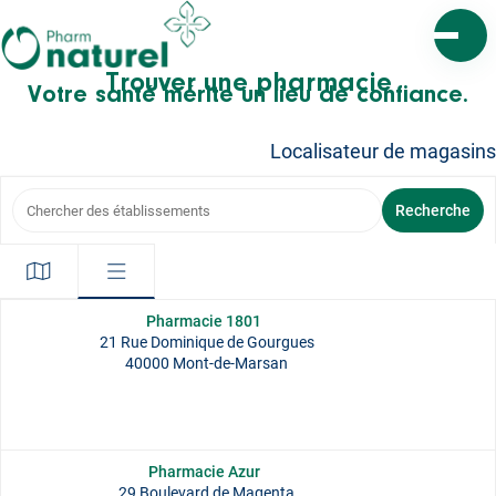
Ouvrir l
Trouver une pharmacie
Votre santé mérite un lieu de confiance.
Localisateur de magasins
Chercher des établissements
Recherche
Pharmacie 1801
21 Rue Dominique de Gourgues
40000 Mont-de-Marsan
Pharmacie Azur
29 Boulevard de Magenta