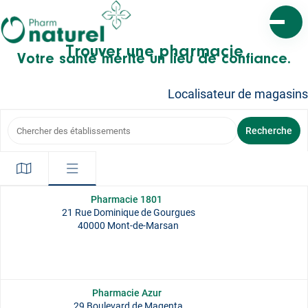
Ouvrir l
Trouver une pharmacie
Votre santé mérite un lieu de confiance.
Localisateur de magasins
Chercher des établissements
Recherche
Pharmacie 1801
21 Rue Dominique de Gourgues
40000 Mont-de-Marsan
Pharmacie Azur
29 Boulevard de Magenta