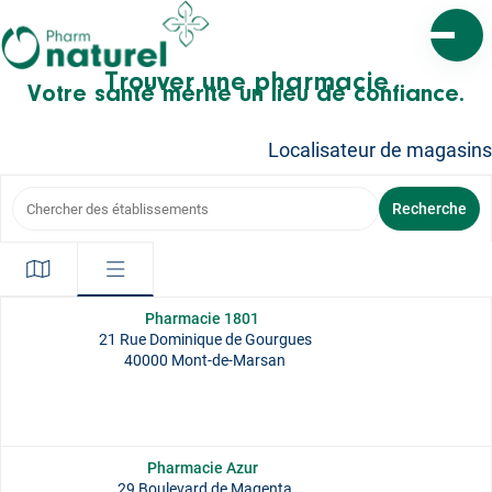
Ouvrir l
Trouver une pharmacie
Votre santé mérite un lieu de confiance.
Localisateur de magasins
Chercher des établissements
Recherche
Pharmacie 1801
21 Rue Dominique de Gourgues
40000 Mont-de-Marsan
Pharmacie Azur
29 Boulevard de Magenta