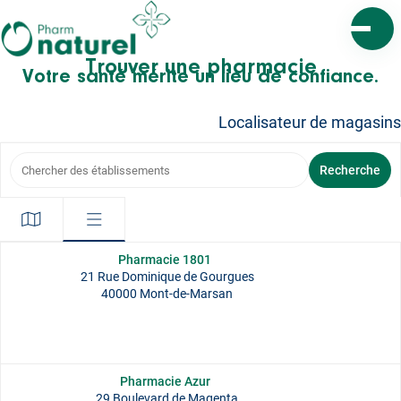
Ouvrir l
Trouver une pharmacie
Votre santé mérite un lieu de confiance.
Localisateur de magasins
Chercher des établissements
Recherche
Pharmacie 1801
21 Rue Dominique de Gourgues
40000 Mont-de-Marsan
Pharmacie Azur
29 Boulevard de Magenta