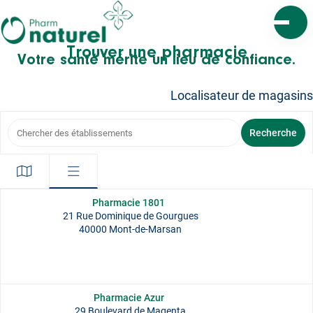
Ouvrir l
Trouver une pharmacie
Votre santé mérite un lieu de confiance.
Localisateur de magasins
Chercher des établissements
Recherche
Pharmacie 1801
21 Rue Dominique de Gourgues
40000 Mont-de-Marsan
Pharmacie Azur
29 Boulevard de Magenta