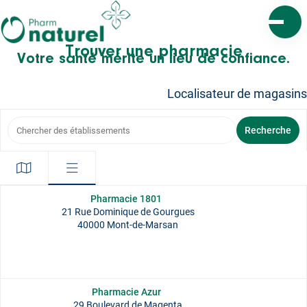
Ouvrir l
Trouver une pharmacie
Votre santé mérite un lieu de confiance.
Localisateur de magasins
Chercher des établissements
Recherche
Pharmacie 1801
21 Rue Dominique de Gourgues
40000 Mont-de-Marsan
Pharmacie Azur
29 Boulevard de Magenta